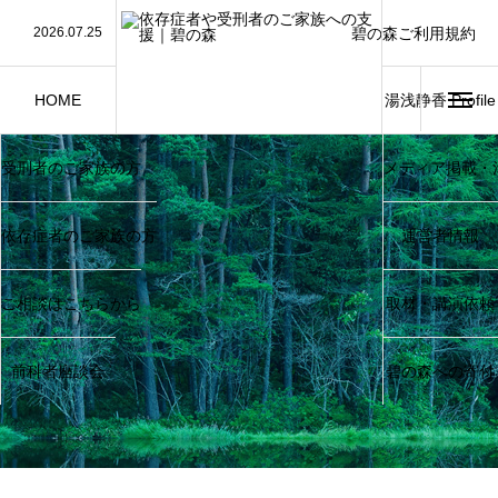
碧の森ご利用規約
2026.07.25
【講演】第76回“社会を明るくする運動”地域集会
Terms of Service
2026.07.24
【講演】千葉大学千葉少年問題研究会で講演をさせ
2026.07.19
【講演】大田区制80周年記念事業「第76回 ”社会
2026.07.11
【教育指導】川越少年刑務所で窃盗防止指導を務め
2026.06.26
【講演】西川口榎本クリニックで講演をさせていた
HOME
湯浅静香 Profile
受刑者のご家族の方
メディア掲載・
依存症者のご家族の方
運営者情報
ご相談はこちらから
取材・講演依頼
前科者座談会
碧の森への寄付