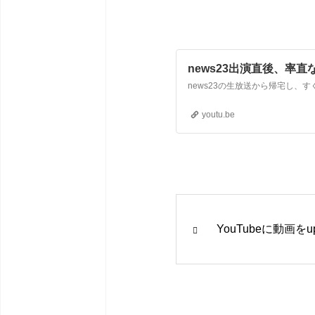
news23出演直後、率
youtu.be
YouTubeに動画を