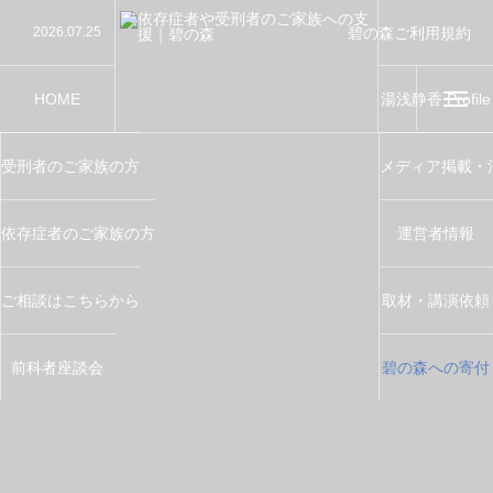
碧の森ご利用規約
2026.07.25
【講演】第76回“社会を明るくする運動”地域集会
Terms of Service
2026.07.24
【講演】千葉大学千葉少年問題研究会で講演をさせ
2026.07.19
【講演】大田区制80周年記念事業「第76回 ”社会
2026.07.11
【教育指導】川越少年刑務所で窃盗防止指導を務め
2026.06.26
【講演】西川口榎本クリニックで講演をさせていた
HOME
湯浅静香 Profile
受刑者のご家族の方
メディア掲載・
依存症者のご家族の方
運営者情報
ご相談はこちらから
取材・講演依頼
前科者座談会
碧の森への寄付