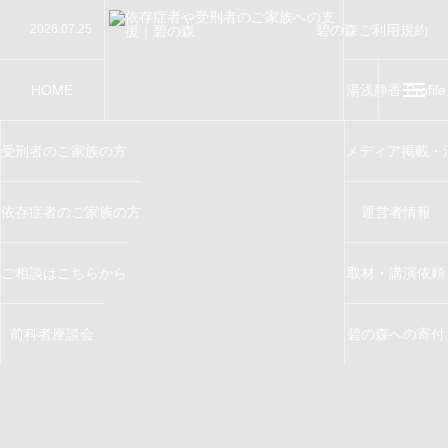
碧の森ご利用規約
2026.07.25
【講演】第76回“社会を明るくする運動”地域集会
Terms of Service
2026.07.24
【講演】千葉大学千葉少年問題研究会で講演をさせ
2026.07.19
【講演】大田区制80周年記念事業「第76回 ”社会
2026.07.11
【教育指導】川越少年刑務所で窃盗防止指導を務め
2026.06.26
【講演】西川口榎本クリニックで講演をさせていた
HOME
湯浅静香 Profile
受刑者のご家族の方
メディア掲載・
依存症者のご家族の方
運営者情報
ご相談はこちらから
取材・講演依頼
前科者座談会
碧の森への寄付