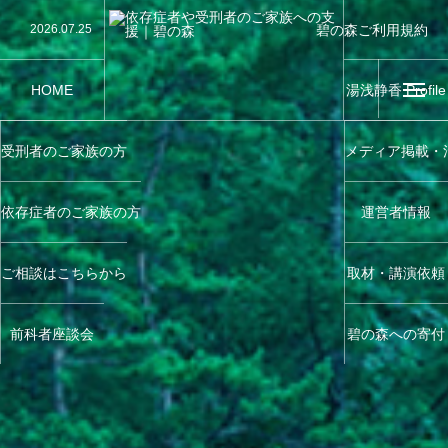
碧の森ご利用規約
2026.07.25
【講演】第76回“社会を明るくする運動”地域集会
Terms of Service
2026.07.24
【講演】千葉大学千葉少年問題研究会で講演をさせ
2026.07.19
【講演】大田区制80周年記念事業「第76回 ”社会
2026.07.11
【教育指導】川越少年刑務所で窃盗防止指導を務め
2026.06.26
【講演】西川口榎本クリニックで講演をさせていた
HOME
湯浅静香 Profile
受刑者のご家族の方
メディア掲載・
依存症者のご家族の方
運営者情報
ご相談はこちらから
取材・講演依頼
前科者座談会
碧の森への寄付