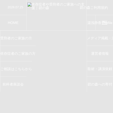
碧の森ご利用規約
2026.07.25
【講演】第76回“社会を明るくする運動”地域集会
Terms of Service
2026.07.24
【講演】千葉大学千葉少年問題研究会で講演をさせ
2026.07.19
【講演】大田区制80周年記念事業「第76回 ”社会
2026.07.11
【教育指導】川越少年刑務所で窃盗防止指導を務め
2026.06.26
【講演】西川口榎本クリニックで講演をさせていた
HOME
湯浅静香 Profile
受刑者のご家族の方
メディア掲載・
依存症者のご家族の方
運営者情報
ご相談はこちらから
取材・講演依頼
前科者座談会
碧の森への寄付