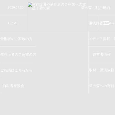
碧の森ご利用規約
2026.07.25
【講演】第76回“社会を明るくする運動”地域集会
Terms of Service
2026.07.24
【講演】千葉大学千葉少年問題研究会で講演をさせ
2026.07.19
【講演】大田区制80周年記念事業「第76回 ”社会
2026.07.11
【教育指導】川越少年刑務所で窃盗防止指導を務め
2026.06.26
【講演】西川口榎本クリニックで講演をさせていた
HOME
湯浅静香 Profile
受刑者のご家族の方
メディア掲載・
依存症者のご家族の方
運営者情報
ご相談はこちらから
取材・講演依頼
前科者座談会
碧の森への寄付