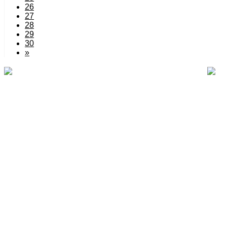
26
27
28
29
30
»
〒105-0013
東京都港区浜松町2丁目2番15号浜松町ダイヤビル2F
TEL 03-6841-2695
定休日：日・月
営業時間：10:00～18:00
※事務所の都合上、130サイズを超えるお品物（献本）やク
すべて送り主様へご返送となります。ご了承くださいますよ
〒105-0013
東京都港区浜松町2丁目2番15号浜松町ダイヤビル2F
TEL 03-6841-2695
定休日：日・月
営業時間：10:00～18:00