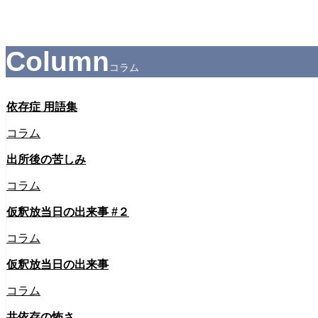
碧の森ご利用規約
Terms of Service
Column
コラム
依存症 用語集
コラム
出所後の苦しみ
コラム
仮釈放当日の出来事 #２
コラム
仮釈放当日の出来事
コラム
共依存の怖さ