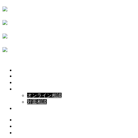
HOME
受刑者のご家族の方
依存症者のご家族の方
ご相談はこちらから
オンライン相談
対面相談
前科者座談会
湯浅静香 Profile
メディア掲載・活動実績
運営者情報